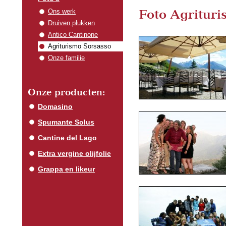
Foto Agrituri
Ons werk
Druiven plukken
Antico Cantinone
Agriturismo Sorsasso
Onze familie
Onze producten:
Domasino
Spumante Solus
Cantine del Lago
Extra vergine olijfolie
Grappa en likeur