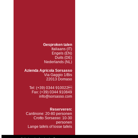
Gesproken talen
Italiaans (IT)
Engels (EN)
Duits (DE)
Nederlands (NL)
Azienda Agricola Sorsasso
Via Gaggio 1/Bis
22013 Domaso
Tel: (+39) 0344 910022
Fax: (+39) 0344 910849
info@sorsasso.com
Reserveren:
Cantinone: 20-80 personen
Crotto Sorsasso: 10-30
personen
Lange tafels of losse tafels