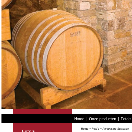
Home
Onze producten
Foto’s
Home
»
Foto’s
»
Agriturismo Sorsasso
Foto’s